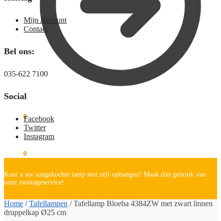
Mijn Account
Contact
Bel ons:
035-622 7100
Social
€
0,00
0
Facebook
Twitter
Instagram
€
0,00
0
Kunt u uw aangekochte lamp niet zelf ophangen? Maak dan gebruik van
onze montageservice!
Home
/
Tafellampen
/
Tafellamp Bloeba 4384ZW met zwart linnen
druppelkap Ø25 cm