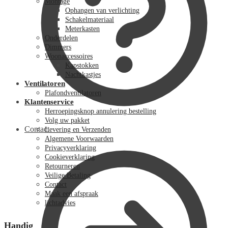
Montage
Ophangen van verlichting
Schakelmateriaal
Meterkasten
Onderdelen
Dimmers
Woonaccessoires
Kapstokken
Nachtkastjes
Ventilatoren
Plafondventilatoren
Klantenservice
Herroepingsknop annulering bestelling
Volg uw pakket
Contact
Levering en Verzenden
Algemene Voorwaarden
Privacyverklaring
Cookieverklaring
Retourneren
Veilige Betaling
Contact
Maak een afspraak
lichtadvies
Handig