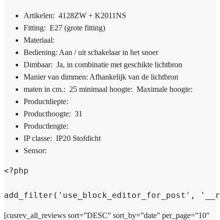
Artikelen: 4128ZW + K2011NS
Fitting: E27 (grote fitting)
Materiaal:
Bediening: Aan / uit schakelaar in het snoer
Dimbaar: Ja, in combinatie met geschikte lichtbron
Manier van dimmen: Afhankelijk van de lichtbron
maten in cm.: 25 minimaal hoogte: Maximale hoogte:
Productdiepte:
Producthoogte: 31
Productlengte:
IP classe: IP20 Stofdicht
Sensor:
<?php

add_filter('use_block_editor_for_post', '__r
[cusrev_all_reviews sort=”DESC” sort_by=”date” per_page=”10″