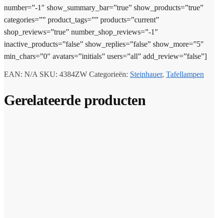
number=”-1″ show_summary_bar=”true” show_products=”true”
categories=”” product_tags=”” products=”current”
shop_reviews=”true” number_shop_reviews=”-1″
inactive_products=”false” show_replies=”false” show_more=”5″
min_chars=”0″ avatars=”initials” users=”all” add_review=”false”]
EAN:
N/A
SKU:
4384ZW
Categorieën:
Steinhauer
,
Tafellampen
Gerelateerde producten