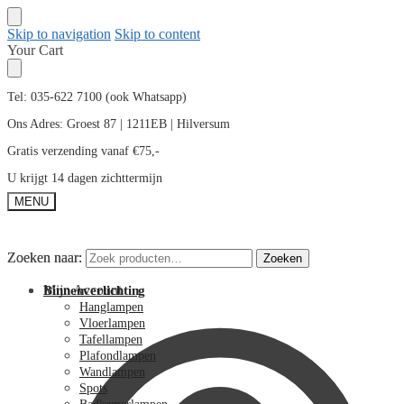
Skip to navigation
Skip to content
Your Cart
Tel: 035-622 7100 (ook Whatsapp)
Ons Adres: Groest 87 | 1211EB | Hilversum
Gratis verzending vanaf €75,-
U krijgt 14 dagen zichttermijn
MENU
Zoeken naar:
Zoeken naar:
Zoeken
Zoeken
Mijn Account
Binnenverlichting
Hanglampen
Vloerlampen
Tafellampen
Plafondlampen
Wandlampen
Spots